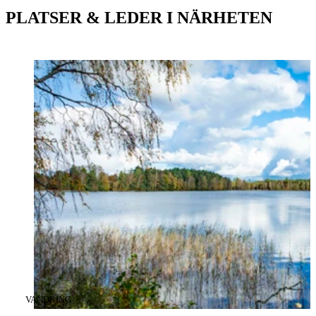
PLATSER & LEDER I NÄRHETEN
KATEGORI
:
VANDRING