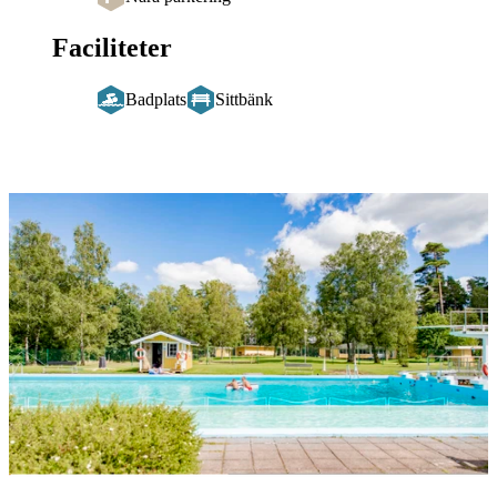
Faciliteter
Badplats
Sittbänk
Bildspel
med
bilder