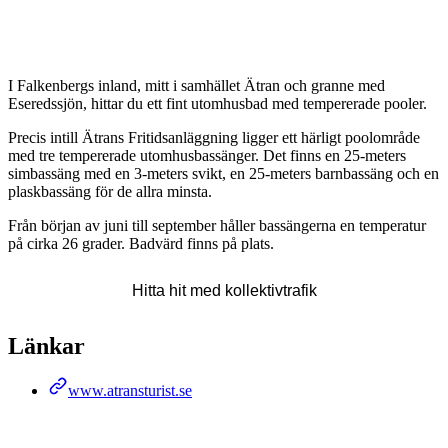
Beskrivning
I Falkenbergs inland, mitt i samhället Ätran och granne med
Eseredssjön, hittar du ett fint utomhusbad med tempererade pooler.
Precis intill Ätrans Fritidsanläggning ligger ett härligt poolområde
med tre tempererade utomhusbassänger. Det finns en 25-meters
simbassäng med en 3-meters svikt, en 25-meters barnbassäng och en
plaskbassäng för de allra minsta.
Från början av juni till september håller bassängerna en temperatur
på cirka 26 grader. Badvärd finns på plats.
Karta
Hitta hit med kollektivtrafik
Länkar
www.atransturist.se