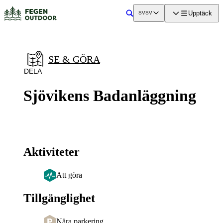
a till
dinnehåll
Upptäck
SV
SV
Sök
SE & GÖRA
DELA
Sjövikens Badanläggning
Aktiviteter
Att göra
Tillgänglighet
Nära parkering