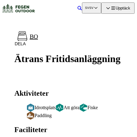
a till
dinnehåll
Upptäck
SV
SV
Sök
BO
DELA
Ätrans Fritidsanläggning
Aktiviteter
Idrottsplats
Att göra
Fiske
Paddling
Faciliteter