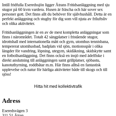
Beskrivning
Intill fridfulla Eseredssjön ligger Ätrans Fritidsanläggning med sju
stugor på 60 kvm vardera. Husen är fräscha och här sover sex
personer gott. Det finns allt du behöver för självhushåll. Detta är en
perfekt anläggning och stugby för dig som vill njuta av friluftsliv
och olika aktiviteter.
Fritidsanläggningen är en av de mest kompletta anläggningar som
finns i närområdet. Totalt 42 sängplatser i fristående stugor,
idrottshall med internationella mått och gym, utomhus tennisbana,
tempererat utomhusbad, badplats vid sjön, motionsspår i olika
längder för vandring, löpning, utegym, skidåkning, skidskytte samt
en fotbollsanläggning. Det finns också en insjö med ädelfiske i
direkt anslutning till anläggningen samt grillplatser, sjöbastu,
kanotuthyrning, roddbåtar m.m. Här finns alltså en fantastisk
upplevelse och natur för härliga aktiviteter både till skogs och till
sjöss!
Karta
Hitta hit med kollektivtrafik
Adress
Eseredsvägen 3
311 51 Ätran