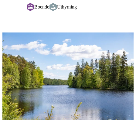
Boende
Uthyrning
Bildspel
med
bilder