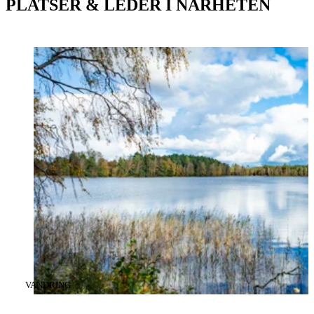
PLATSER & LEDER I NÄRHETEN
KATEGORI
:
VANDRING