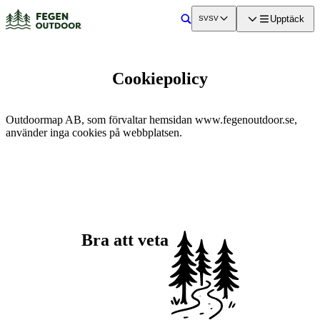
a till
dinnehåll
Upptäck
SV
SV
Sök
Cookiepolicy
Outdoormap AB, som förvaltar hemsidan www.fegenoutdoor.se,
använder inga cookies på webbplatsen.
Bra att veta