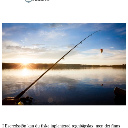
Bildspel
med
bilder
Beskrivning
I Eseredssjön kan du fiska inplanterad regnbågslax, men det finns