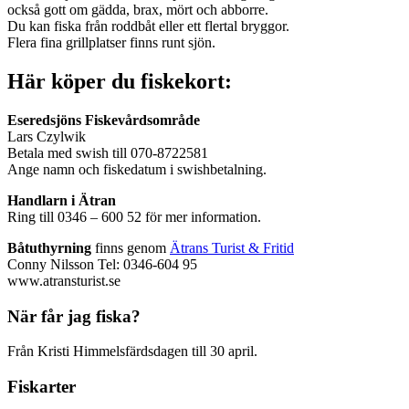
också gott om gädda, brax, mört och abborre.
Du kan fiska från roddbåt eller ett flertal bryggor.
Flera fina grillplatser finns runt sjön.
Här köper du fiskekort:
Eseredsjöns Fiskevårdsområde
Lars Czylwik
Betala med swish till 070-8722581
Ange namn och fiskedatum i swishbetalning.
Handlarn i Ätran
Ring till 0346 – 600 52 för mer information.
Båtuthyrning
finns genom
Ätrans Turist & Fritid
Conny Nilsson Tel: 0346-604 95
www.atransturist.se
När får jag fiska?
Från Kristi Himmelsfärdsdagen till 30 april.
Fiskarter