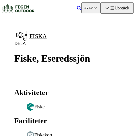
a till
dinnehåll
Upptäck
SV
SV
Sök
FISKA
DELA
Fiske, Eseredssjön
Aktiviteter
Fiske
Faciliteter
Fiskekort