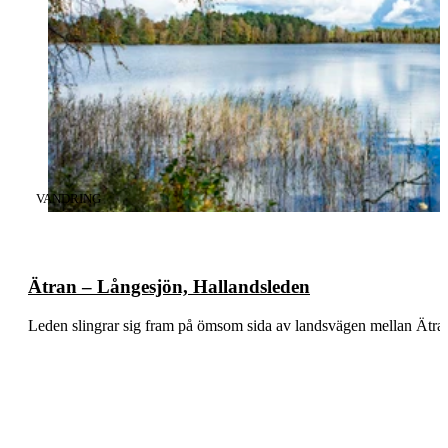
KATEGORI
:
VANDRING
Ätran – Långesjön, Hallandsleden
Leden slingrar sig fram på ömsom sida av landsvägen mellan Ätra