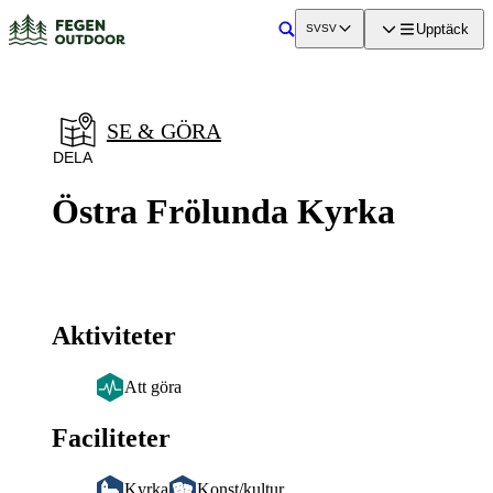
a till
dinnehåll
Upptäck
SV
SV
Sök
SE & GÖRA
DELA
Östra Frölunda Kyrka
Aktiviteter
Att göra
Faciliteter
Kyrka
Konst/kultur