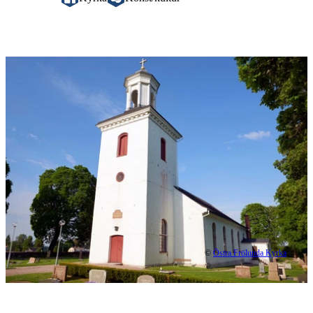
Bildspel
med
bilder
©
Östra Frölunda Kyrka