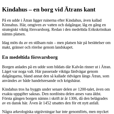
Beskrivning
Kindahus – en borg vid Ätrans kant
På en udde i Ätran ligger ruinerna efter Kindahus, även kallad
Kinnahus. Här, omgiven av vatten och dalgångar, låg en gång en
strategiskt viktig försvarsborg. Redan i den medeltida Erikskrönikan
nämns platsen.
Idag möts du av en stillsam ruin – men platsen bär på berättelser om
makt, gränser och rörelse genom landskapet.
En medeltida försvarsborg
Borgen anlades på en udde som bildats där Kalvån rinner ut i Ätran.
Läget var noga valt. Här passerade viktiga färdvägar genom
dalgångarna, bland annat den så kallade ridvägen längs Ätran, som
användes av både handelsresande och krigshärar.
Kindahus tros ha byggts under senare delen av 1200-talet, även om
exakta uppgifter saknas. Den nordöstra delen anses vara äldst.
Första gången borgen nämns i skrift är år 1306, då den belägrades
av en dansk här. Även år 1452 utsattes den för ett nytt anfall.
Några arkeologiska utgrävningar har inte genomförts, men mycket