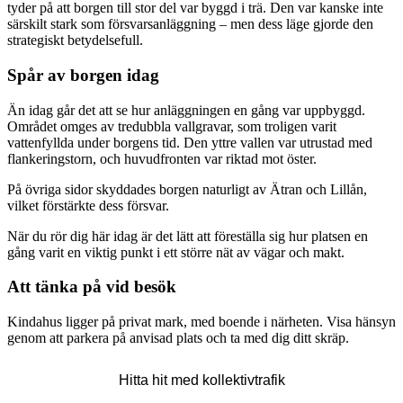
tyder på att borgen till stor del var byggd i trä. Den var kanske inte
särskilt stark som försvarsanläggning – men dess läge gjorde den
strategiskt betydelsefull.
Spår av borgen idag
Än idag går det att se hur anläggningen en gång var uppbyggd.
Området omges av tredubbla vallgravar, som troligen varit
vattenfyllda under borgens tid. Den yttre vallen var utrustad med
flankeringstorn, och huvudfronten var riktad mot öster.
På övriga sidor skyddades borgen naturligt av Ätran och Lillån,
vilket förstärkte dess försvar.
När du rör dig här idag är det lätt att föreställa sig hur platsen en
gång varit en viktig punkt i ett större nät av vägar och makt.
Att tänka på vid besök
Kindahus ligger på privat mark, med boende i närheten. Visa hänsyn
genom att parkera på anvisad plats och ta med dig ditt skräp.
Karta
Hitta hit med kollektivtrafik