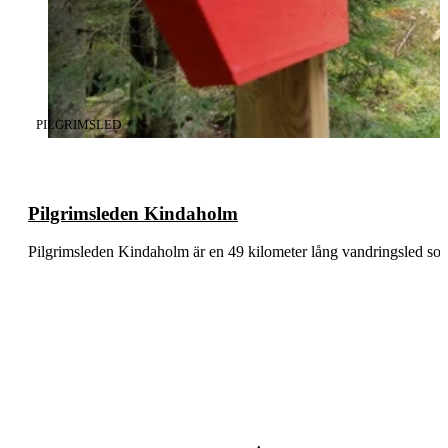
KATEGORI
:
PILGRIMSLED
Pilgrimsleden Kindaholm
Pilgrimsleden Kindaholm är en 49 kilometer lång vandringsled s