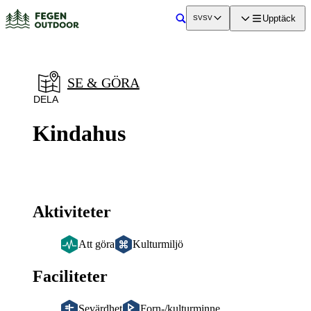
a till
dinnehåll
Upptäck
SV
SV
Sök
SE & GÖRA
DELA
Kindahus
Aktiviteter
Att göra
Kulturmiljö
Faciliteter
Sevärdhet
Forn-/kulturminne