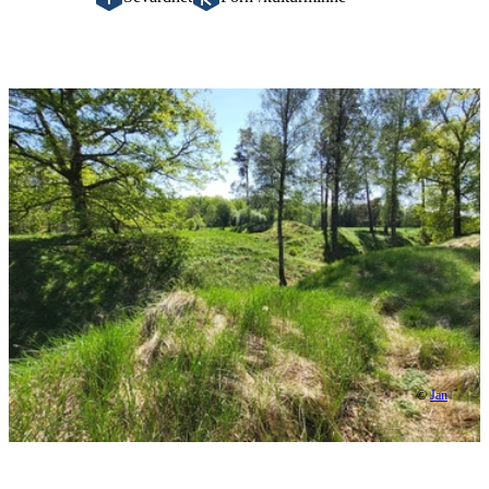
Bildspel
med
bilder
©
Jan