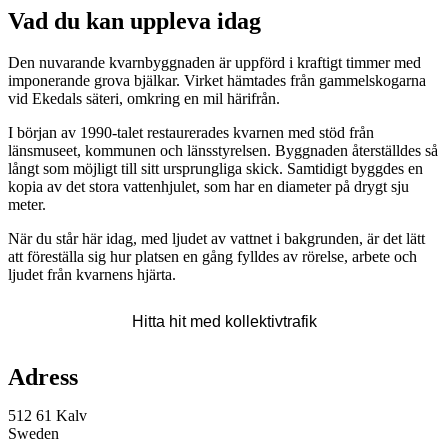
Vad du kan uppleva idag
Den nuvarande kvarnbyggnaden är uppförd i kraftigt timmer med
imponerande grova bjälkar. Virket hämtades från gammelskogarna
vid Ekedals säteri, omkring en mil härifrån.
I början av 1990-talet restaurerades kvarnen med stöd från
länsmuseet, kommunen och länsstyrelsen. Byggnaden återställdes så
långt som möjligt till sitt ursprungliga skick. Samtidigt byggdes en
kopia av det stora vattenhjulet, som har en diameter på drygt sju
meter.
När du står här idag, med ljudet av vattnet i bakgrunden, är det lätt
att föreställa sig hur platsen en gång fylldes av rörelse, arbete och
ljudet från kvarnens hjärta.
Karta
Hitta hit med kollektivtrafik
Adress
512 61 Kalv
Sweden