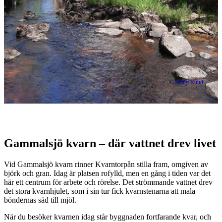
©
Bengt Ruud
Beskrivning
Gammalsjö kvarn – där vattnet drev livet
Vid Gammalsjö kvarn rinner Kvarntorpån stilla fram, omgiven av
björk och gran. Idag är platsen rofylld, men en gång i tiden var det
här ett centrum för arbete och rörelse. Det strömmande vattnet drev
det stora kvarnhjulet, som i sin tur fick kvarnstenarna att mala
böndernas säd till mjöl.
När du besöker kvarnen idag står byggnaden fortfarande kvar, och