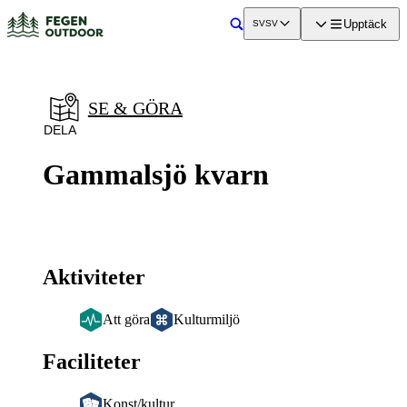
a till
dinnehåll
Upptäck
SV
SV
Sök
SE & GÖRA
DELA
Gammalsjö kvarn
Aktiviteter
Att göra
Kulturmiljö
Faciliteter
Konst/kultur