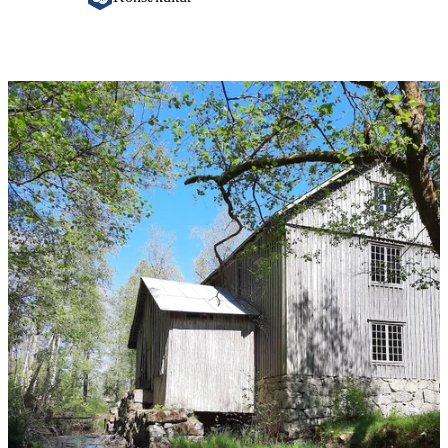
Bildspel
med
bilder