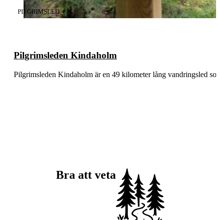
KATEGORI
:
PILGRIMSLED
Pilgrimsleden Kindaholm
Pilgrimsleden Kindaholm är en 49 kilometer lång vandringsled s
Bra att veta