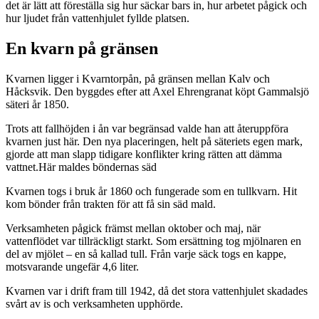
det är lätt att föreställa sig hur säckar bars in, hur arbetet pågick och
hur ljudet från vattenhjulet fyllde platsen.
En kvarn på gränsen
Kvarnen ligger i Kvarntorpån, på gränsen mellan Kalv och
Håcksvik. Den byggdes efter att Axel Ehrengranat köpt Gammalsjö
säteri år 1850.
Trots att fallhöjden i ån var begränsad valde han att återuppföra
kvarnen just här. Den nya placeringen, helt på säteriets egen mark,
gjorde att man slapp tidigare konflikter kring rätten att dämma
vattnet.Här maldes böndernas säd
Kvarnen togs i bruk år 1860 och fungerade som en tullkvarn. Hit
kom bönder från trakten för att få sin säd mald.
Verksamheten pågick främst mellan oktober och maj, när
vattenflödet var tillräckligt starkt. Som ersättning tog mjölnaren en
del av mjölet – en så kallad tull. Från varje säck togs en kappe,
motsvarande ungefär 4,6 liter.
Kvarnen var i drift fram till 1942, då det stora vattenhjulet skadades
svårt av is och verksamheten upphörde.