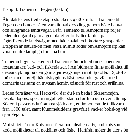
Beskrivning
Etapp 3: Tranemo – Fegen (60 km)
Ätradalsledens tredje etapp sträcker sig 60 km från Tranemo till
Fegen och bjuder på en variationsrik cykling genom både banvall
och slingrande landsvägar. Från Tranemo till Ambjörnarp följer
leden den gamla järnvägen, därefter fortsätter färden på
lågtrafikerade landsvägar med både asfalt och kortare gruspartier.
Etappen är naturskön men vissa avsnitt söder om Ambjörnarp kan
vara mindre lämpliga för små barn.
Tranemo ligger vackert vid Tranemosjön och erbjuder boenden,
restauranger, bad- och fiskeplatser. I Ambjörnarp finns möjlighet till
dressincykling på den gamla järnvägslinjen mot Sjötofta. I Sjötofta
möter du ett av Sjuhäradsbygdens bäst bevarade gravfält med
domarringar samt en trivsam hembygdspark för rast och grillning.
Leden fortsätter via Håcksvik, där du kan bada i Skäremosjön,
besöka loppis, spela minigolf eller stanna för fika och övernattning.
Söderut passerar du Gammalsjö kvarn, en imponerande tullkvarn
från 1800-talet, samt Kummeluddens gravfält i vacker bokskog vid
sjön Fegen.
Mot slutet når du Kalv med flera boendealternativ, badplats samt
goda möjligheter till paddling och fiske. Härifrån möter du åter sjön