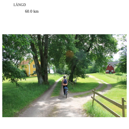
LÄNGD
Information
60.0
km
om
leden
Bildspel
med
bilder