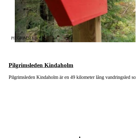
KATEGORI
:
PILGRIMSLED
Pilgrimsleden Kindaholm
Pilgrimsleden Kindaholm är en 49 kilometer lång vandringsled s