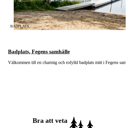
KATEGORI
:
BADPLATS
Badplats, Fegens samhälle
Välkommen till en charmig och rofylld badplats mitt i Fegens samh
Bra att veta