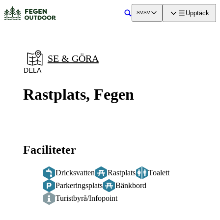
a till
dinnehåll
Upptäck
SV
SV
Sök
SE & GÖRA
DELA
Rastplats, Fegen
Faciliteter
Dricksvatten
Rastplats
Toalett
Parkeringsplats
Bänkbord
Turistbyrå/Infopoint