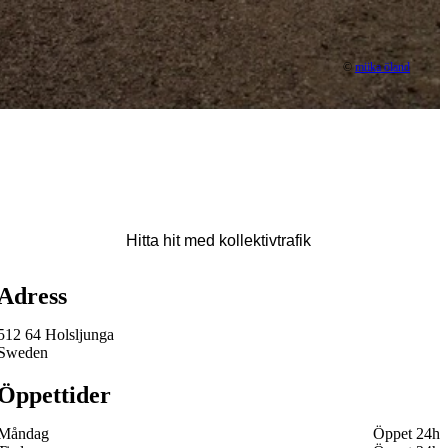
©
miika öland
Karta
Hitta hit med kollektivtrafik
Adress
512 64 Holsljunga
Sweden
Öppettider
Måndag
Öppet 24h