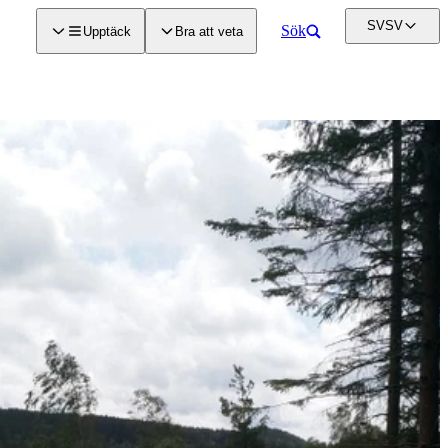
SV
SV
Sök
Upptäck
Bra att veta