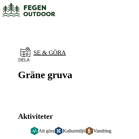
a till
dinnehåll
SE & GÖRA
DELA
Gräne gruva
Aktiviteter
Att göra
Kulturmiljö
Vandring