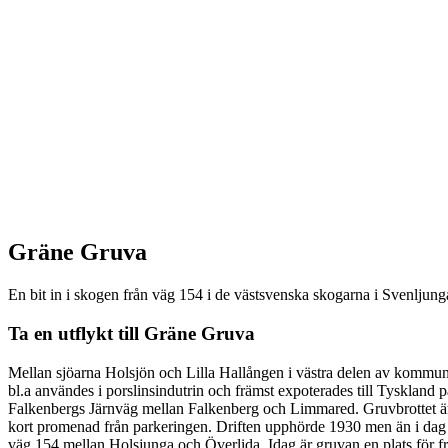
Beskrivning
Gräne Gruva
En bit in i skogen från väg 154 i de västsvenska skogarna i Svenljun
Ta en utflykt till Gräne Gruva
Mellan sjöarna Holsjön och Lilla Hallången i västra delen av kommunen
bl.a användes i porslinsindutrin och främst expoterades till Tyskland p
Falkenbergs Järnväg mellan Falkenberg och Limmared. Gruvbrottet är
kort promenad från parkeringen. Driften upphörde 1930 men än i dag k
väg 154 mellan Holsjunga och Överlida. Idag är gruvan en plats för fril