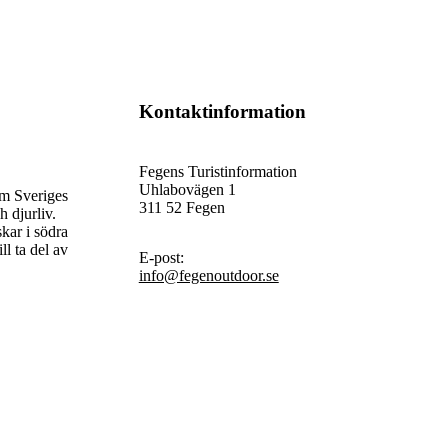
Kontaktinformation
Fegens Turistinformation
Uhlabovägen 1
om Sveriges
311 52 Fegen
h djurliv.
skar i södra
l ta del av
E-post
:
info@fegenoutdoor.se