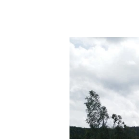
Bildspel
med
bilder