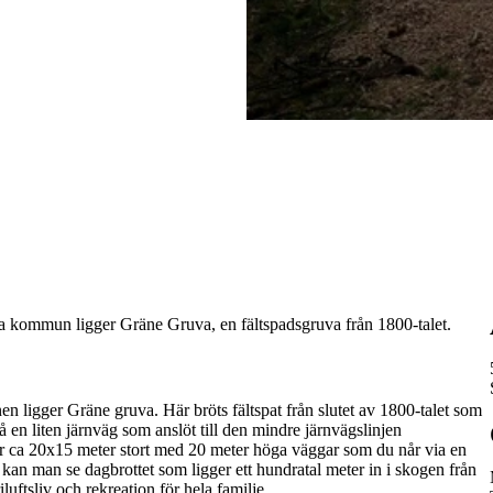
ga kommun ligger Gräne Gruva, en fältspadsgruva från 1800-talet.
 ligger Gräne gruva. Här bröts fältspat från slutet av 1800-talet som
å en liten järnväg som anslöt till den mindre järnvägslinjen
 ca 20x15 meter stort med 20 meter höga väggar som du når via en
an man se dagbrottet som ligger ett hundratal meter in i skogen från
uftsliv och rekreation för hela familje