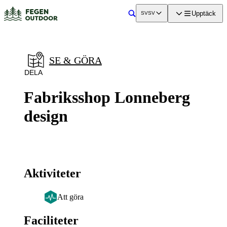
a till
dinnehåll
Upptäck
SV
SV
Sök
SE & GÖRA
DELA
Fabriksshop Lonneberg
design
Aktiviteter
Att göra
Faciliteter