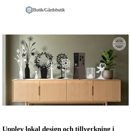
Butik/Gårdsbutik
Bildspel
med
bilder
Beskrivning
Upplev lokal design och tillverkning i