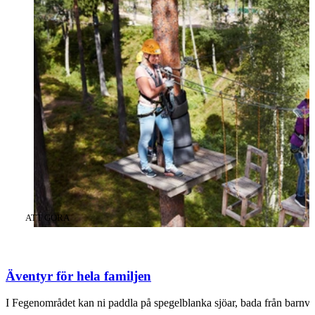
KATEGORI
:
ATT GÖRA
Äventyr för hela familjen
I Fegenområdet kan ni paddla på spegelblanka sjöar, bada från barnvä