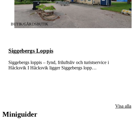
KATEGORI
:
BUTIK/GÅRDSBUTIK
Siggebergs Loppis
Siggebergs loppis – fynd, friluftsliv och turistservice i
Håcksvik I Håcksvik ligger Siggebergs lopp…
Visa alla
Miniguider