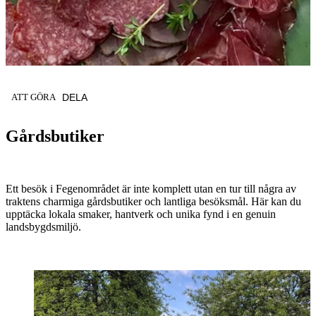
KATEGORI
:
ATT GÖRA
DELA
Gårdsbutiker
Ett besök i Fegenområdet är inte komplett utan en tur till några av
traktens charmiga gårdsbutiker och lantliga besöksmål. Här kan du
upptäcka lokala smaker, hantverk och unika fynd i en genuin
landsbygdsmiljö.
Nämnda
platser
i