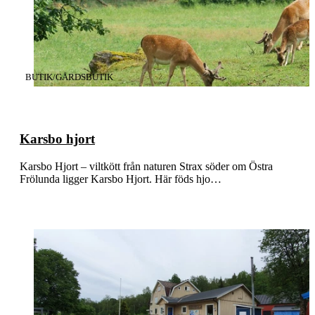
KATEGORI
:
BUTIK/GÅRDSBUTIK
Karsbo hjort
Karsbo Hjort – viltkött från naturen Strax söder om Östra
Frölunda ligger Karsbo Hjort. Här föds hjo…