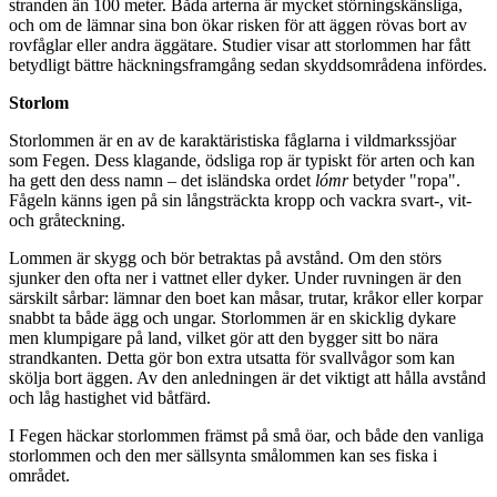
stranden än 100 meter. Båda arterna är mycket störningskänsliga,
och om de lämnar sina bon ökar risken för att äggen rövas bort av
rovfåglar eller andra äggätare. Studier visar att storlommen har fått
betydligt bättre häckningsframgång sedan skyddsområdena infördes.
Storlom
Storlommen är en av de karaktäristiska fåglarna i vildmarkssjöar
som Fegen. Dess klagande, ödsliga rop är typiskt för arten och kan
ha gett den dess namn – det isländska ordet
lómr
betyder "ropa".
Fågeln känns igen på sin långsträckta kropp och vackra svart-, vit-
och gråteckning.
Lommen är skygg och bör betraktas på avstånd. Om den störs
sjunker den ofta ner i vattnet eller dyker. Under ruvningen är den
särskilt sårbar: lämnar den boet kan måsar, trutar, kråkor eller korpar
snabbt ta både ägg och ungar. Storlommen är en skicklig dykare
men klumpigare på land, vilket gör att den bygger sitt bo nära
strandkanten. Detta gör bon extra utsatta för svallvågor som kan
skölja bort äggen. Av den anledningen är det viktigt att hålla avstånd
och låg hastighet vid båtfärd.
I Fegen häckar storlommen främst på små öar, och både den vanliga
storlommen och den mer sällsynta smålommen kan ses fiska i
området.