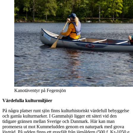
Kanotäventyr på Fegensjön
Värdefulla kulturmiljöer
På några platser runt sjön finns kulturhistoriskt värdefull bebyggelse
och gamla kulturmarker. I Gammalsjö ligger ett säteri vid den
tidigare gränsen mellan Sverige och Danmark. Här kan man
promenera ut mot Kummeludden genom en naturpark med grova
lövträd. På udden finns ett gravfält från järnåldern (500 f. Kr-1050 e.