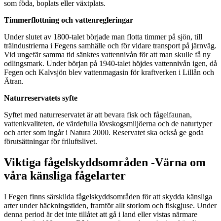
som föda, boplats eller växtplats.
Timmerflottning och vattenregleringar
Under slutet av 1800-talet började man flotta timmer på sjön, till
träindustrierna i Fegens samhälle och för vidare transport på järnväg.
Vid ungefär samma tid sänktes vattennivån för att man skulle få ny
odlingsmark. Under början på 1940-talet höjdes vattennivån igen, då
Fegen och Kalvsjön blev vattenmagasin för kraftverken i Lillån och
Ätran.
Naturreservatets syfte
Syftet med naturreservatet är att bevara fisk och fågelfaunan,
vattenkvaliteten, de värdefulla lövskogsmiljöerna och de naturtyper
och arter som ingår i Natura 2000. Reservatet ska också ge goda
förutsättningar för friluftslivet.
Viktiga fågelskyddsområden -Värna om
våra känsliga fågelarter
I Fegen finns särskilda fågelskyddsområden för att skydda känsliga
arter under häckningstiden, framför allt storlom och fiskgjuse. Under
denna period är det inte tillåtet att gå i land eller vistas närmare