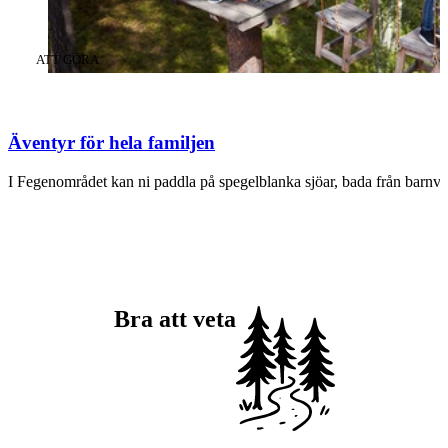
KATEGORI
:
ATT GÖRA
Äventyr för hela familjen
I Fegenområdet kan ni paddla på spegelblanka sjöar, bada från barnvä
Bra att veta