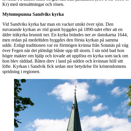
Kr) med stensättningar och rösen.
Mytomspunna Sandviks kyrka
Vid Sandviks kyrka har man en vacker utsikt över sjön. Den
nuvarande kyrkan av röd granit byggdes på 1890-talet efter att en
äldre träkyrka brunnit ner. En kyrka brändes ner av danskarna 1644,
men redan på medeltiden byggdes den första kyrkan på samma
udde. Enligt traditionen var en förmögen kvinna från Sotanäs på väg
över Fegen när det plötsligt blåste upp till storm. I sin nöd bad hon
högre makter om hjälp och lovade att uppföra en kyrka som tack om
hon blev räddad. Båten drev i land på udden och kvinnan höll sitt
löfte. Kyrkan i Sandvik fick sedan stor betydelse för kristendomens
spridning i regionen.