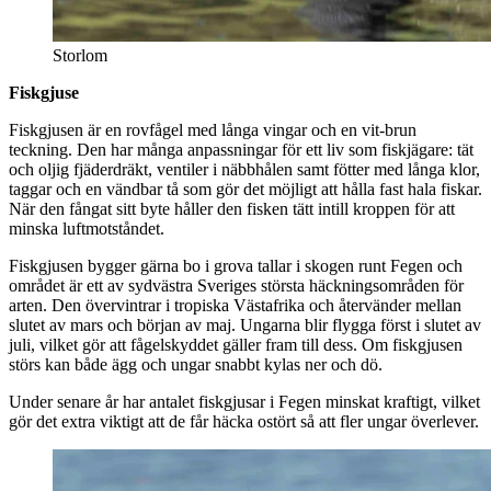
Storlom
Fiskgjuse
Fiskgjusen är en rovfågel med långa vingar och en vit-brun
teckning. Den har många anpassningar för ett liv som fiskjägare: tät
och oljig fjäderdräkt, ventiler i näbbhålen samt fötter med långa klor,
taggar och en vändbar tå som gör det möjligt att hålla fast hala fiskar.
När den fångat sitt byte håller den fisken tätt intill kroppen för att
minska luftmotståndet.
Fiskgjusen bygger gärna bo i grova tallar i skogen runt Fegen och
området är ett av sydvästra Sveriges största häckningsområden för
arten. Den övervintrar i tropiska Västafrika och återvänder mellan
slutet av mars och början av maj. Ungarna blir flygga först i slutet av
juli, vilket gör att fågelskyddet gäller fram till dess. Om fiskgjusen
störs kan både ägg och ungar snabbt kylas ner och dö.
Under senare år har antalet fiskgjusar i Fegen minskat kraftigt, vilket
gör det extra viktigt att de får häcka ostört så att fler ungar överlever.