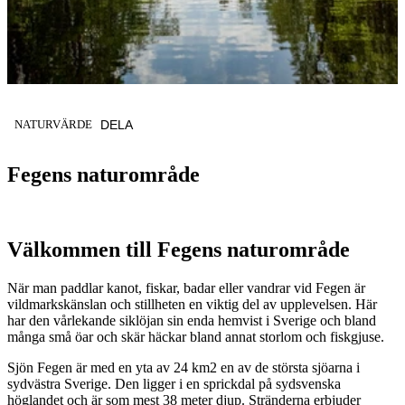
KATEGORI
:
NATURVÄRDE
DELA
Fegens naturområde
Välkommen till Fegens naturområde
När man paddlar kanot, fiskar, badar eller vandrar vid Fegen är
vildmarkskänslan och stillheten en viktig del av upplevelsen. Här
har den vårlekande siklöjan sin enda hemvist i Sverige och bland
många små öar och skär häckar bland annat storlom och fiskgjuse.
Sjön Fegen är med en yta av 24 km2 en av de största sjöarna i
sydvästra Sverige. Den ligger i en sprickdal på sydsvenska
höglandet och är som mest 38 meter djup. Stränderna erbjuder