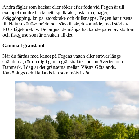
Andra fåglar som häckar eller söker efter föda vid Fegen är till
exempel mindre hackspett, spillkråka, fisktärna, häger,
skäggdopping, knipa, storskrake och drillsnäppa. Fegen har utsetts
till Natura 2000-område och särskilt skyddsområde, med stöd av
EU:s fågeldirektiv. Det är just de många häckande paren av storlom
och fiskgjuse som är orsaken till det.
Gammalt gränsland
När du färdas med kanot på Fegens vatten eller strövar längs
stränderna, rör du dig i gamla gränstrakter mellan Sverige och
Danmark. I dag är det gränserna mellan Västra Götalands,
Jönköpings och Hallands län som möts i sjön.