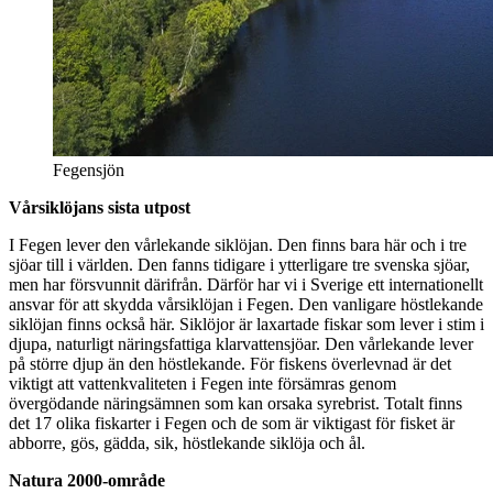
Fegensjön
Vårsiklöjans sista utpost
I Fegen lever den vårlekande siklöjan. Den finns bara här och i tre
sjöar till i världen. Den fanns tidigare i ytterligare tre svenska sjöar,
men har försvunnit därifrån. Därför har vi i Sverige ett internationellt
ansvar för att skydda vårsiklöjan i Fegen. Den vanligare höstlekande
siklöjan finns också här. Siklöjor är laxartade fiskar som lever i stim i
djupa, naturligt näringsfattiga klarvattensjöar. Den vårlekande lever
på större djup än den höstlekande. För fiskens överlevnad är det
viktigt att vattenkvaliteten i Fegen inte försämras genom
övergödande näringsämnen som kan orsaka syrebrist. Totalt finns
det 17 olika fiskarter i Fegen och de som är viktigast för fisket är
abborre, gös, gädda, sik, höstlekande siklöja och ål.
Natura 2000-område