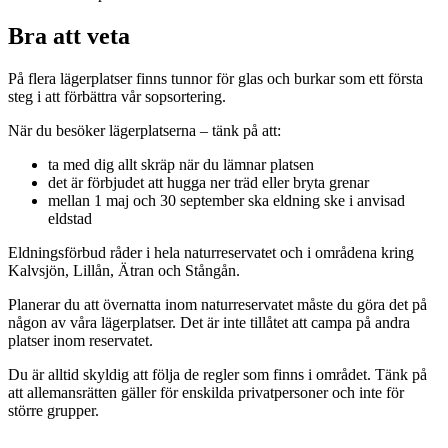
Bra att veta
På flera lägerplatser finns tunnor för glas och burkar som ett första
steg i att förbättra vår sopsortering.
När du besöker lägerplatserna – tänk på att:
ta med dig allt skräp när du lämnar platsen
det är förbjudet att hugga ner träd eller bryta grenar
mellan 1 maj och 30 september ska eldning ske i anvisad
eldstad
Eldningsförbud råder i hela naturreservatet och i områdena kring
Kalvsjön, Lillån, Ätran och Stångån.
Planerar du att övernatta inom naturreservatet måste du göra det på
någon av våra lägerplatser. Det är inte tillåtet att campa på andra
platser inom reservatet.
Du är alltid skyldig att följa de regler som finns i området. Tänk på
att allemansrätten gäller för enskilda privatpersoner och inte för
större grupper.